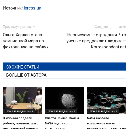
Источник:
ipress.ua
Предыдущая статья
Следующая статья
Ольга Харлан стала
Неописуемые страдания. Что
чемпионкой мира по
ученые предрекают людям —
фехтованию на саблях
Korrespondent.net
СХОЖИЕ СТАТЬИ
БОЛЬШЕ ОТ АВТОРА
Наука и медицина
Наука и медицина
Наука и медицина
В Японии создали
Спасти Землю. Зачем
NASA назвало
робота, понимающего
NASA ударило по
возможное место
человеческий юмор —
астероиду —
высадки астронавтов на