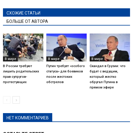
СХОЖИЕ СТАТЬИ
БОЛЬШЕ ОТ АВТОРА
В мире
В мире
В мире
В России требуют
Путин требует «особого
Скандал в Грузии: что
лишить родительских
статуса» для боевиков
будет с ведущим,
прав супругов-
после жестоких
который жестко
протестующих
обстрелов
обругал Путина в
прямом эфире
НЕТ КОММЕНТАРИЕВ