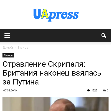
Домой
В мире
В мире
Отравление Скрипаля:
Британия наконец взялась
за Путина
07.08.2019
1522
0