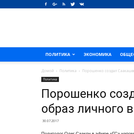
ПОЛИТИКА
ЭКОНОМИКА
ОБЩЕ
Домой
Политика
Порошенко создал Саакашви
Политика
Порошенко соз
образ личного в
30.07.2017
Политолог Олег Саакян в эфире «ГС» напом