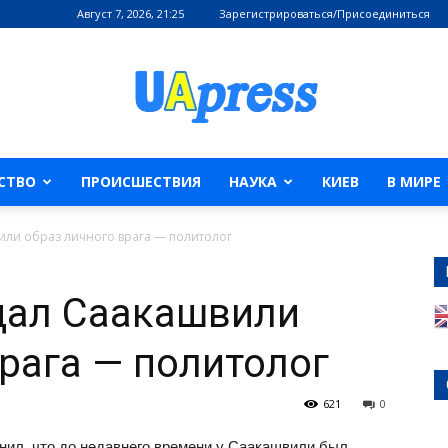
Август 7, 2026, 21:25
Зарегистрироваться/Присоединиться
СТВО
ПРОИСШЕСТВИЯ
НАУКА
КИЕВ
В МИРЕ
ли образ личного врага — политолог
дал Саакашвили
рага — политолог
621
0
нил, что до недавнего времени у Саакашвили был