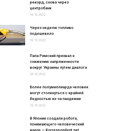
рекорд, снова через
центробанк
18.10.2022
Через неделю топливо
подешевело
18.10.2022
Папа Римский призвал к
снижению напряженности
вокруг Украины путем диалога
18.10.2022
Более полумиллиарда человек
могут столкнуться с крайней
бедностью из-за пандемии
18.10.2022
В Японии создали робота,
понимающего человеческий
юмор — Korrespondent.net