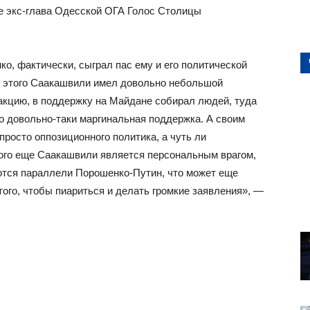
ее экс-глава Одесской ОГА Голос Столицы
о, фактически, сыграл пас ему и его политической
о этого Саакашвили имел довольно небольшой
 акцию, в поддержку на Майдане собирал людей, туда
то довольно-таки маргинальная поддержка. А своим
росто оппозиционного политика, а чуть ли
кого еще Саакашвили является персональным врагом,
ются параллели Порошенко-Путин, что может еще
ого, чтобы пиариться и делать громкие заявления», —