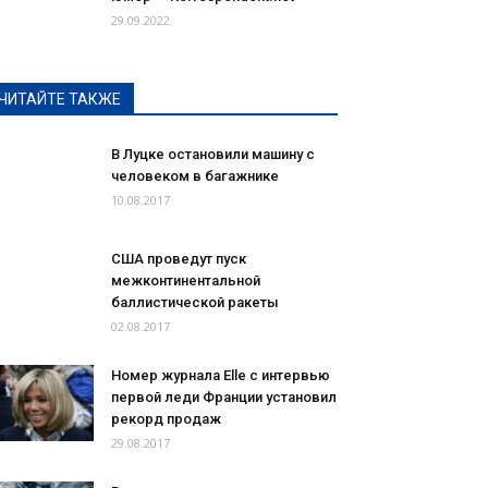
29.09.2022
ЧИТАЙТЕ ТАКЖЕ
В Луцке остановили машину с
человеком в багажнике
10.08.2017
США проведут пуск
межконтинентальной
баллистической ракеты
02.08.2017
Номер журнала Elle с интервью
первой леди Франции установил
рекорд продаж
29.08.2017