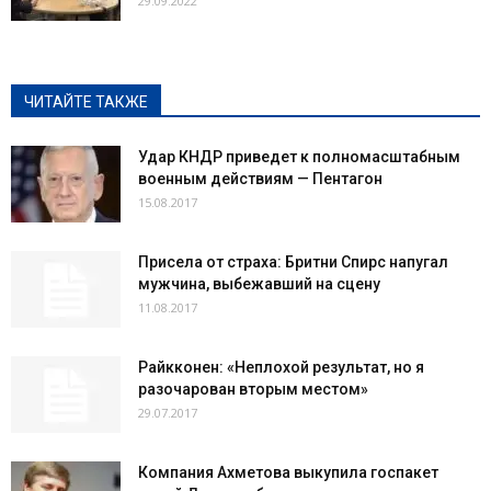
29.09.2022
ЧИТАЙТЕ ТАКЖЕ
Удар КНДР приведет к полномасштабным
военным действиям — Пентагон
15.08.2017
Присела от страха: Бритни Спирс напугал
мужчина, выбежавший на сцену
11.08.2017
Райкконен: «Неплохой результат, но я
разочарован вторым местом»
29.07.2017
Компания Ахметова выкупила госпакет