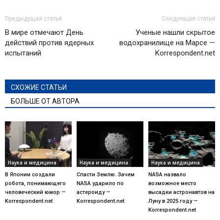
Предыдущая статья
Следующая статья
В мире отмечают День
Ученые нашли скрытое
действий против ядерных
водохранилище на Марсе —
испытаний
Korrespondent.net
СХОЖИЕ СТАТЬИ
БОЛЬШЕ ОТ АВТОРА
Наука и медицина
Наука и медицина
Наука и медицина
В Японии создали
Спасти Землю. Зачем
NASA назвало
робота, понимающего
NASA ударило по
возможное место
человеческий юмор —
астероиду —
высадки астронавтов на
Korrespondent.net
Korrespondent.net
Луну в 2025 году —
Korrespondent.net