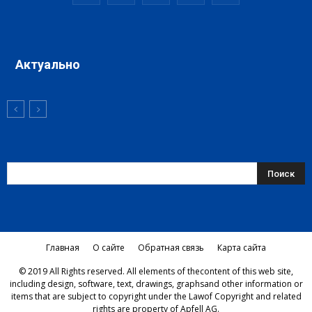
Актуально
Главная
О сайте
Обратная связь
Карта сайта
© 2019 All Rights reserved. All elements of thecontent of this web site,
including design, software, text, drawings, graphsand other information or
items that are subject to copyright under the Lawof Copyright and related
rights are property of Apfell AG.