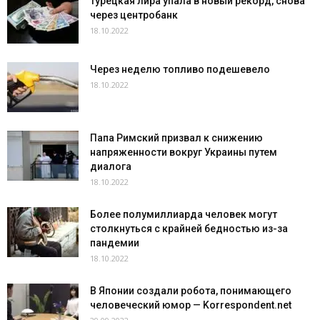
Турецкая лира упала в новый рекорд, снова
через центробанк
18.10.2022
Через неделю топливо подешевело
18.10.2022
Папа Римский призвал к снижению
напряженности вокруг Украины путем
диалога
18.10.2022
Более полумиллиарда человек могут
столкнуться с крайней бедностью из-за
пандемии
18.10.2022
В Японии создали робота, понимающего
человеческий юмор — Korrespondent.net