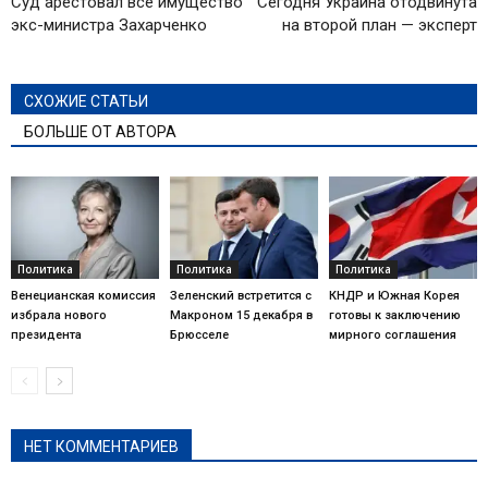
Суд арестовал все имущество
Сегодня Украина отодвинута
экс-министра Захарченко
на второй план — эксперт
СХОЖИЕ СТАТЬИ
БОЛЬШЕ ОТ АВТОРА
Политика
Политика
Политика
Венецианская комиссия
Зеленский встретится с
КНДР и Южная Корея
избрала нового
Макроном 15 декабря в
готовы к заключению
президента
Брюсселе
мирного соглашения
НЕТ КОММЕНТАРИЕВ